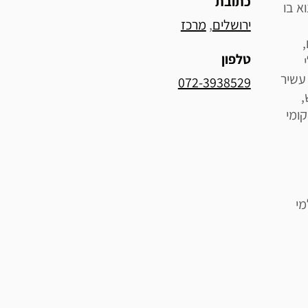
כתובת
א בו
ירושלים
, 
מרכז
,
טלפון
 עשיר
072-3938529
,
ומי
מי