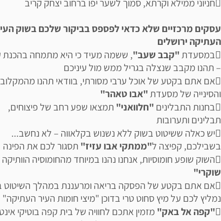
חניוני ממילא וקרתא, סמוך לשער יפו ברחוב יצחק קריב
עסקים מרכזיים שלא כדאי לפספס בביקור שלכם בשוק העי
העתיקה ירושלים
במסעדת
"קבב שעב"
, ששמה מעיד כי היא מתמחה בהכנת 
– תהנו מקבב שנצלה בגריל ממש מול עיניכם
אם אתם בקטע של אוכל ערבי מסורתי, בוודאי תהנו מהמקלוב
והסינייה של מסעדת
"אבו טאהר"
בחנות התבלינים
"חלוואני"
תמצאו שפע רחב של פיצוחים,
תבלינים ותערובות
יש כאלה ששיטוט בשוק ללא נשנוש בקלאווה – לא נחשב...
בשבילכם, קפיצה ל
"ממתקי אבו עזיז"
תסגור לכם את הפינה
השוק שופע חומוסיות, אנחנו נהנו במיוחד מהחומוסיה הוותיקה
"
שוקרי"
אם אתם בקטע של הפסקה בריאה ומרעננת במהלך השיטוט ב
נמליץ לכם על מיץ סחוט טרי בדוכן "מיצי חומות העיר העתיקה"

"קפה אל באק"
מזמין אתכם לחוויה של בית קפה בוטיקי אינטי