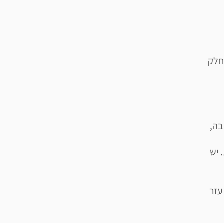
טון מתאימה לילדים עד גיל 9, ובחלק
בה,
 יש
עזר