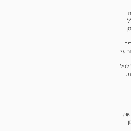
ת:
, כולל
מן
יך
ם. אורך כ30 דק', לרוב על
ל לגיל
שוט
ן