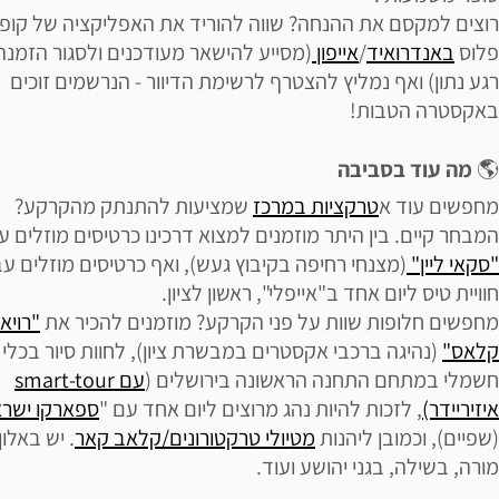
רוצים למקסם את ההנחה? שווה להוריד את האפליקציה של קופו
פלוס
באנדרואיד
/
אייפון
(מסייע להישאר מעודכנים ולסגור הזמנה
רגע נתון) ואף נמליץ להצטרף לרשימת הדיוור - הנרשמים זוכים
באקסטרה הטבות!
🌎
מה עוד בסביבה
מחפשים עוד א
טרקציות במרכז
שמציעות להתנתק מהקרקע?
המבחר קיים. בין היתר מוזמנים למצוא דרכינו כרטיסים מוזלים ע
"סקאי ליין"
(מצנחי רחיפה בקיבוץ געש), ואף כרטיסים מוזלים עב
חוויית טיס ליום אחד ב"אייפלי", ראשון לציון.
מחפשים חלופות שוות על פני הקרקע? מוזמנים להכיר את
"רויא
קלאס"
(נהיגה ברכבי אקסטרים במבשרת ציון), לחוות סיור בכלי 
חשמלי במתחם התחנה הראשונה בירושלים (
עם smart-tour
איזיריידר)
, לזכות להיות נהג מרוצים ליום אחד עם "
ספארקו ישר
(שפיים), וכמובן ליהנות
מטיולי טרקטורונים/קלאב קאר
. יש באלון
מורה, בשילה, בגני יהושע ועוד.