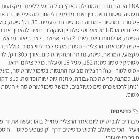
FNA הינה החברה המובילה בארץ בכל הנוגע ללימודי מקצועות
תעופה וטיסות חוויה. בין היתר מוזמנים ליהנות מהפעילויות הבאו
• טיסות רומנטיות - מחווה רומנטית חד פעמית. 30 דק' טיסה
צילום וידאו HD מקצועי וסלסלת יין ושוקולד. רוצים להאריך את ז
הטיסה, או לנחות ביעד מיוחד? הכול אפשרי, לצד תיאום מראש.
• טייס ליום אחד הרצליה - הטסת מטוס לצד ליווי צמוד. כולל תדר
מקצועי, המראה, טיסה, נחיתה ותחקיר סיכו
מטוס קל מסוג ססנה 152, מגיל 16 ומעלה. כולל צילום וידאו.
• סימולטור - fna הרצליה מציעה התנסות בסימולטור טיסה, מע
10. כמתנת פרישה מהעבודה, מתנת גיוס שווה וכדומה. כ30 דקות.
*ניתן לרכוש כרטיסים משולבים. למשל סימולטור טיסה + הטסת
מטוס.
🏷
כרטיסים
מבררים לגבי טייס ליום אחד הרצליה מחיר? בואו נעשה את זה פ
ויעיל - הכי משתלם לרכוש כרטיסים דרך "קופנופש פלוס" - חיסכו
סופר משמעותי.