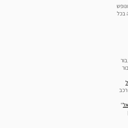
נופש
 בכל
בור
ור
ל
רכב
אל
"