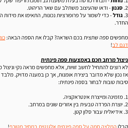
1.
נוחות
- תבחרו כורסה בעלת משענת גב תומכת וריפוד שקל לנ
2.
סגנון
- ודאו שהעיצוב משתלב עם שאר הריהוט.
3.
גודל
- כדי לשמור על פרופורציות נכונות, התאימו את מידות 
החדר.
מחפשים ספה שתצית בכם השראה? קבלו את הספה הבאה:
כור
דגם לב
!
ניצול מרחב חכם באמצעות ספה פינתית
לא רוצים להתחיל לחשב זוויות, אלא מחפשים מראה נקי וניצול מ
סיבות טובות לבחור בספה פינתית:
1. מזמינה ומייצרת אינטראקציה.
2. יוצרת הפרדה טבעית בין אזורים שונים במרחב.
3. אידיאלית עבור סלון קטן.
קבלו
המלצה חמה על ספה פינתית אלגנטית במחיר מטורף
!