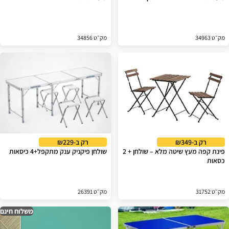
מק״ט 34963
מק״ט 34856
רק ב-₪349
רק ב-₪229
פינת קפה מעץ שיטה מלא – שולחן + 2
שולחן פיקניק ענק מתקפל+4 כיסאות
כסאות
מק״ט 31752
מק״ט 26391
משלוח חינם