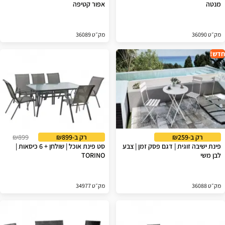
מנטה
אפור קטיפה
מק״ט 36090
מק״ט 36089
חדש!
רק ב-₪259
רק ב-₪899
₪899
פינת ישיבה זוגית | דגם פסק זמן | צבע
סט פינת אוכל | שולחן + 6 כיסאות |
לבן משי
TORINO
מק״ט 36088
מק״ט 34977