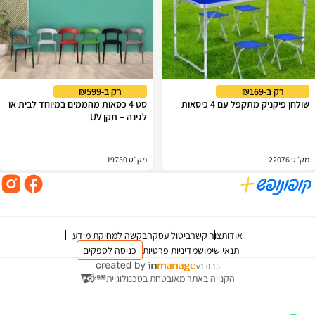
רק ב-₪169
רק ב-₪599
שולחן פיקניק מתקפל עם 4 כיסאות
סט 4 כסאות מהממים במיוחד לבית או
לגינה – תקן UV
מק״ט 22076
מק״ט 19730
אודות
צור קשר
ביטול עסקה
בקשה למחיקת מידע
תנאי שימוש
מדיניות פרטיות
כניסה לספקים
v1.0.15
הקנייה באתר מאובטחת בטכנולוגיית