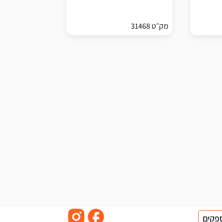
מק״ט 31468
פקים