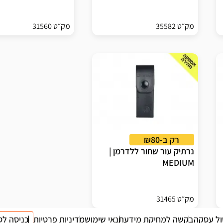
מק״ט 35582
מק״ט 31560
רק ב-₪80
נרתיק עור שחור ללדרמן |
MEDIUM
מק״ט 31465
ול עסקה
בקשה למחיקת מידע
תנאי שימוש
מדיניות פרטיות
כניסה לס