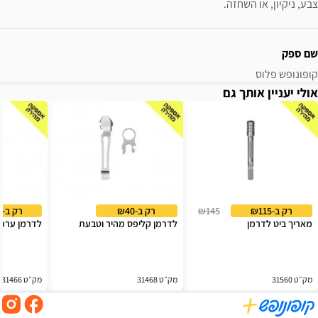
צבע, ניקיון, או השחזה.
שם ספק
קופונופש פלוס
אולי יעניין אותך גם
רק ב-₪115
₪145
רק ב-₪40
רק ב-₪120
מאריך ביט לדרמן
לדרמן קליפס מהיר וטבעת
לדרמן ערכת
מק״ט 31560
מק״ט 31468
מק״ט 31466