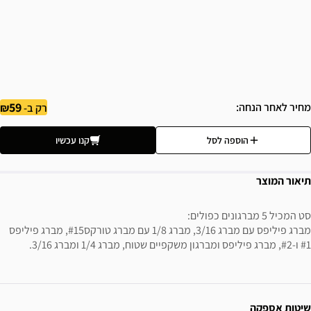
59
מחיר לאחר הנחה
רק ב-
הוספה לסל
קנו עכשיו
תיאור המוצר
סט המכיל 5 מברגונים כפולים:
מברג פיליפס עם מברג 3/16, מברג 1/8 עם מברג טורקס#15, מברג פיליפס
#1 ו-#2, מברג פיליפס ומברגון משקפיים שטוח, מברג 1/4 ומברג 3/16.
ידע נוסף
שיטות אספקה