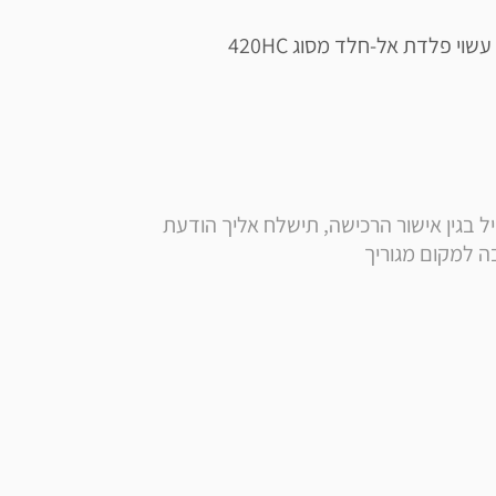
** הערה: בסמוך לרכישה, בנוסף לקבלת הודעה ומייל בגין אישור הרכישה, תישלח אליך הודעת 