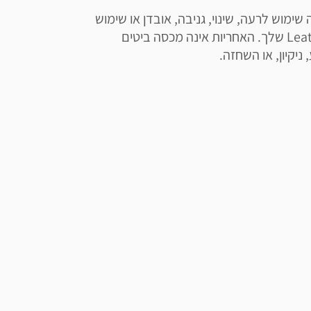
25 שנות אחריות ע"י טי אנד איי, האחריות אינה מכסה שימוש לרעה, שינוי, גניבה, אובדן או שימוש 
לא מורשה ו/או שימוש בלתי סביר בכלי ה- Leatherman שלך. האחריות אינה מכסה ביטים 
ניקיון, או השחזה.