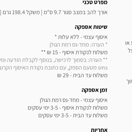
מידע נוסף
מפרט טכני
אורך להב במצב סגור 9.7 ס"מ | משקל 198.4 גרם | עשוי פלדת אל-חלד מסוג 420HC
שיטות אספקה
איסוף עצמי - ללא עלות * 

או
* הערה: מחד-נס רמת הגולן
ל
משלוח לנקודת איסוף - 15 ₪ ** 

sms מטעם הספק, עם כתובת נקודת האיסוף הקרובה למקום מגוריך
משלוח עד הבית - 29 ₪
וך
זמן אספקה
משלוח עד הבית - 3-5 ימי עסקים
אחריות