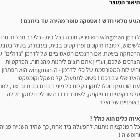
תיאור המוצר
הגיע מלאי חדש ! אספקה סופר מהירה עד ביתכם !
לדרמן wingman הוא פריט חובה בכל בית - כלי רב תכליתי נוח
לשימוש, לטובת תיקונים ופרויקטים בבית, בעבודה, בטיול בטבע 
הרפתקה בשטח. אם הדגמים המאסיביים של לדרמן "גדולים" ע
הצרכים שלכם, ועדיין אתם רוצים ליהנות מהנוחות, הפרקטיות
והיעילות המפורסמת של כלי לדרמן - ה wingman הוא הפתרון
האידיאלי עבורכם ! פשוט לתפעול, קל משקל וקומפקטי
עם הווינגמן תוכלו לתקן בקלות כל מיני דברים בבית ובחצר, לחת
סלט בקמפינג ובפיקניק, לשחרר נדנדה שתלית ולתקן תקלה
באופניים של הילד
איזה כלים הוא כולל ?
כל הפונקציות ניתנות להפעלה ביד אחת, כך שהיד השנייה פנויה
וחופשיה !