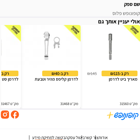
שם ספק
קופונופש פלוס
אולי יעניין אותך גם
רק ב-₪115
₪145
רק ב-₪40
רק ב-₪59
מאריך ביט לדרמן
לדרמן קליפס מהיר וטבעת
לדרמן סט ביטים 
מק״ט 31560
מק״ט 31468
מק״ט 31467
אודות
צור קשר
ביטול עסקה
בקשה למחיקת מידע