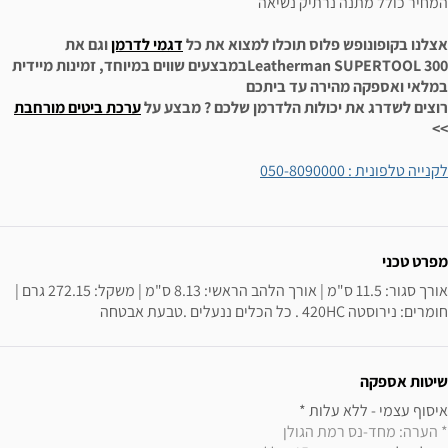
המחיר כולל מתנה נרתיק נשיאה
אצלנו בקופונופש פלוס תוכלו למצוא את כל
דגמי לדרמן
וגם את
Leatherman SUPERTOOL 300
במבצעים שווים במיוחד, זמינות מיידית
במלאי ואספקה מהירה עד ביתכם
רוצים לשדרג את יכולות הלדרמן שלכם ? מבצע על
ערכת ביטים מורחבת
>>
לקנייה טלפונית : 050-8090000
ידע נוסף
מפרט טכני
אורך סגור: 11.5 ס"מ | אורך הלהב הראשי: 8.13 ס"מ | משקל: 272.15 גרם | 
חומרים: נירוסטה 420HC . כל הכלים ננעלים .טבעת אבטחה
שיטות אספקה
איסוף עצמי - ללא עלות * 

* הערה: מחד-נס רמת הגולן