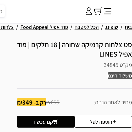
בית
שופינג
הכל למטבח
פוד אפיל Food Appeal
צלחות ו
סט צלחות קרמיקה שחורה | 18 חלקים | פוד
אפיל LINES
מק״ט 34845
משלוח חינם
349
מחיר לאחר הנחה
₪699
רק ב-
הוספה לסל
קנו עכשיו