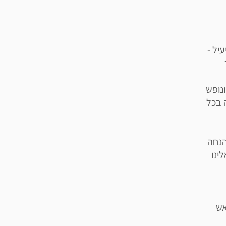
יל -
נופש
 בכל
ים הנחה
ינו
אש