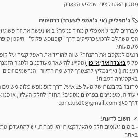
ממגוון האטרקציות שמציע הפארק.
🏷 ג'מפלייק (איי ג'אמפ לשעבר) כרטיסים
מבררים לגבי ג'אמפלייק מחיר כניסה? בואו נעשה את זה פשוט ויע
הכי משתלם לרכוש כרטיסים דרך "קופנופש פלוס" - חיסכון סופר
משמעותי.
רוצים למקסם את ההנחה? שווה להוריד את האפליקציה של קופו
פלוס
באנדרואיד
/
אייפון
(מסייע להישאר מעודכנים ולסגור הזמנה
רגע נתון) ואף נמליץ להצטרף לרשימת הדיוור - הנרשמים זוכים
באקסטרה הטבות!
מדובר בקבוצות של מעל 25 איש? דרך קופונופש פלוס משיג
ייעודית. מעוניינים בפרטים נוספים? תחזרו לחלק העליון, או פנו אל
דרך כאן: cpnclub10@gmail.com
📌
חשוב לדעת!
- בימים גשומים חלק מהאטרקציות יהיו סגורות, יש להתעדכן מר
באתר.