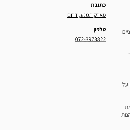
כתובת
פארק תמנע
, 
דרום
טלפון
יים
072-3973822
 על
את
נות