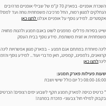
השכרת אופניים- בפארק 70 ק"מ של שבילי אופניים מרהיבים
הנחלקים למגוון רמות, החל מרכיבה משפחתית נוחה ועד למסלול
אקסטרים. למידע נוסף על אופניים אצלנו
לחצו כאן
שייט בסירות פדלים- מוזמנים לשוט באגם תמנע ולהנות מחוויה
משפחתית או זוגית משותפת. מידע נוסף בבית העסק
לינה מיוחדת במתחם אגם תמנע – בפארק מגוון אפשרויות לינה:
קרוואנים, גלמפינג, קמפינג, חאן מדברי ועוד.. למידע נוסף והזמנ
לינה
לחצו כאן
שעות פעילות פארק תמנע:
08:00-16:00 כל יום כולל שישי ושבת
* כרטיס כניסה לפארק תמנע תקף לשבוע ימים רצופים! הכרטיס 
בקבוק למילוי חול צבעוני- מזכרת במתנה!