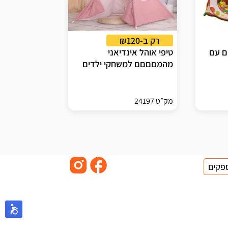
רק ב-₪120
ם עם
טיפי אוהל אינדיאני
מהמםםםם למשחקי ילדים
מק״ט 24197
פקים