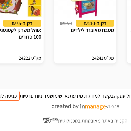
רק ב-₪110
₪250
רק ב-₪75
מטבח מאובזר לילדים
אוהל משחק לקטנטני
100 כדורים
מק״ט 24241
מק״ט 24222
ול עסקה
בקשה למחיקת מידע
תנאי שימוש
מדיניות פרטיות
כניסה לס
v1.0.15
הקנייה באתר מאובטחת בטכנולוגיית