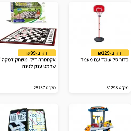
רק ב-₪129
רק ב-₪99
כדור סל עומד עם מעמד
אקסטרה דיל- משחק דמקה /
שחמט ענק לגינה
מק״ט 31298
מק״ט 25137