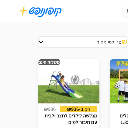
סנן לפי מחיר
משלוח חינם
רק ב-₪936
₪936
לים
מגלשה לילדים לחצר ולבית
1.8X1.2 CANADA GOAL
עם חיבור למים