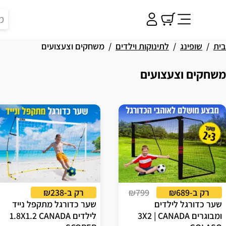
בית
שופינג
לתינוקות וילדים
משחקים וצעצועים
משחקים וצעצועים
וצאות
רק ב-₪689
₪799
רק ב-₪238
שער כדורגל לילדים
שער כדורגל מתקפל נייד
ומבוגרים 3X2 | CANADA
לילדים 1.8X1.2 CANADA