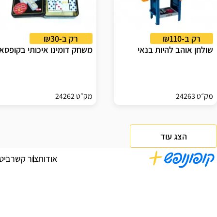
רק ב-₪110
רק ב-₪30
שולחן אוהב להיות בנאי
משחק דומינו איכותי בקופסא
מק״ט 24263
מק״ט 24262
הצג עוד
אודות
צור קשר
ביט