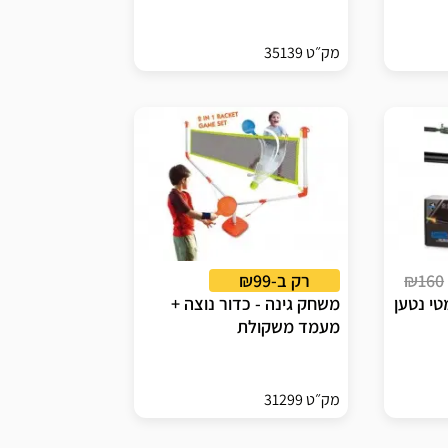
מק״ט 35139
₪160
רק ב-₪99
טי נטען
משחק גינה - כדור נוצה +
מעמד משקולת
מק״ט 31299