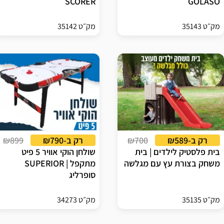
SCORER
GOLASO
מק״ט 35143
מק״ט 35142
רק ב-₪589
₪700
רק ב-₪790
₪899
בית פלסטיק לילדים | בית
שולחן הוקי אוויר 5 פיט
משחק בצורת עץ עם מגלשה
מתקפל | SUPERIOR
סופרליג
מק״ט 35135
מק״ט 34273