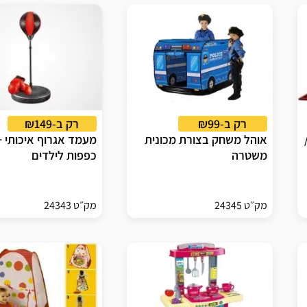
רק ב-₪99
רק ב-₪149
אוהל משחק בצורת מכונית
מעמד אגרוף איכותי + 
משטרה
כפפות לילדים
מק״ט 24345
מק״ט 24343