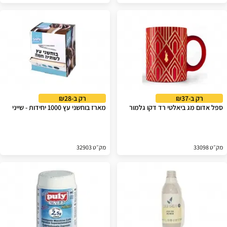
רק ב-₪37
רק ב-₪28
ספל אדום מג ביאלטי רד דקו גלמור
מארז בוחשני עץ 1000 יחידות - שייני
מק״ט 33098
מק״ט 32903