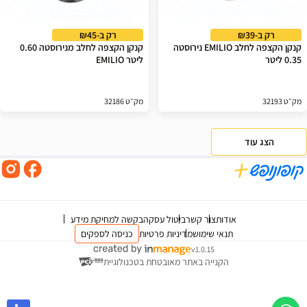
רק ב-₪39
רק ב-₪45
קנקן הקצפה לחלב EMILIO נירוסטה
קנקן הקצפה לחלב מנירוסטה 0.60
0.35 ליטר
ליטר EMILIO
מק״ט 32193
מק״ט 32186
הצג עוד
אודות
צור קשר
ביטול עסקה
בקשה למחיקת מידע
תנאי שימוש
מדיניות פרטיות
כניסה לספקים
v1.0.15
הקנייה באתר מאובטחת בטכנולוגיית