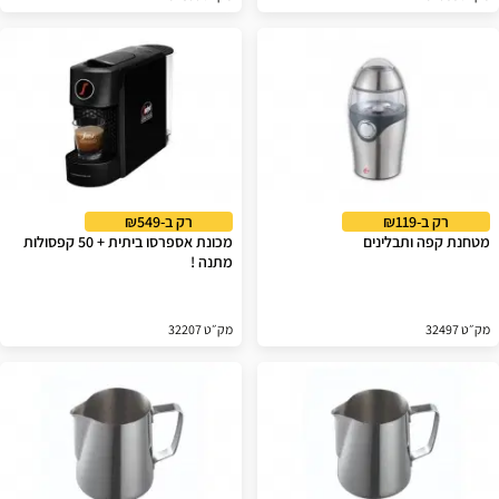
רק ב-₪119
רק ב-₪549
מטחנת קפה ותבלינים
מכונת אספרסו ביתית + 50 קפסולות
מתנה !
מק״ט 32497
מק״ט 32207