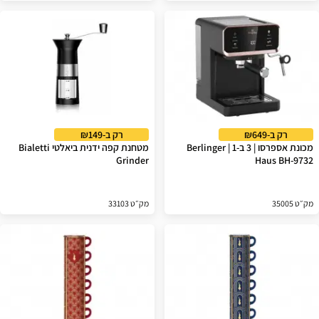
רק ב-₪649
רק ב-₪149
מכונת אספרסו | 3 ב-1 | Berlinger
מטחנת קפה ידנית ביאלטי Bialetti
Grinder
Haus BH-9732
מק״ט 35005
מק״ט 33103