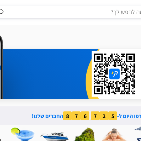
ו היום ל-
5
2
7
6
7
8
החברים שלנו!
,