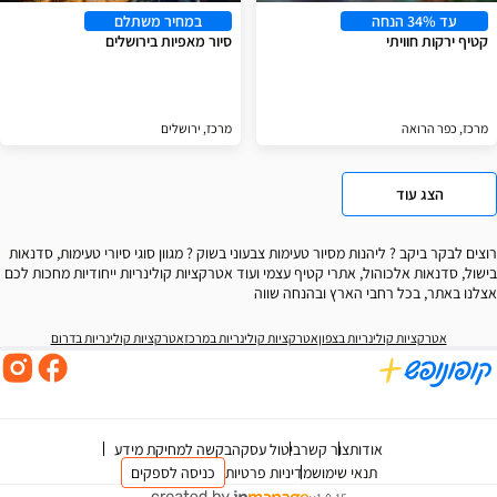
עד 34% הנחה
במחיר משתלם
קטיף ירקות חוויתי
סיור מאפיות בירושלים
מרכז, כפר הרואה
מרכז, ירושלים
הצג עוד
רוצים לבקר ביקב ? ליהנות מסיור טעימות צבעוני בשוק ? מגוון סוגי סיורי טעימות, סדנאות
בישול, סדנאות אלכוהול, אתרי קטיף עצמי ועוד אטרקציות קולינריות ייחודיות מחכות לכם
אצלנו באתר, בכל רחבי הארץ ובהנחה שווה
אטרקציות קולינריות בצפון
אטרקציות קולינריות במרכז
אטרקציות קולינריות בדרום
אודות
צור קשר
ביטול עסקה
בקשה למחיקת מידע
תנאי שימוש
מדיניות פרטיות
כניסה לספקים