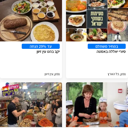
במחיר משתלם
עד 29% הנחה
סיורי יאללה באסטה
יקב בהט עין זיוון
צפון, כל הארץ
צפון, עין זיוון